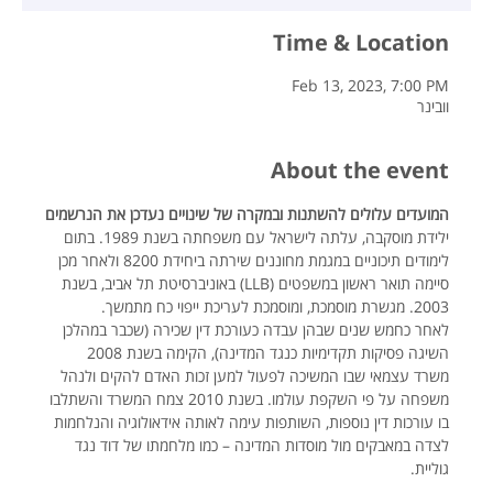
Time & Location
Feb 13, 2023, 7:00 PM
וובינר
About the event
המועדים עלולים להשתנות ובמקרה של שינויים נעדכן את הנרשמים
ילידת מוסקבה, עלתה לישראל עם משפחתה בשנת 1989. בתום 
לימודים תיכוניים במגמת מחוננים שירתה ביחידת 8200 ולאחר מכן 
סיימה תואר ראשון במשפטים (LLB) באוניברסיטת תל אביב, בשנת 
2003. מגשרת מוסמכת, ומוסמכת לעריכת ייפוי כח מתמשך.
לאחר כחמש שנים שבהן עבדה כעורכת דין שכירה (שכבר במהלכן 
השיגה פסיקות תקדימיות כנגד המדינה), הקימה בשנת 2008 
משרד עצמאי שבו המשיכה לפעול למען זכות האדם להקים ולנהל 
משפחה על פי השקפת עולמו. בשנת 2010 צמח המשרד והשתלבו 
בו עורכות דין נוספות, השותפות עימה לאותה אידאולוגיה והנלחמות 
לצדה במאבקים מול מוסדות המדינה – כמו מלחמתו של דוד נגד 
גוליית.