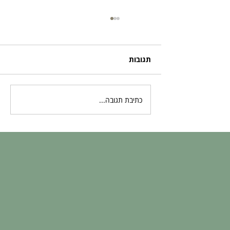
תגובות
כתיבת תגובה...
בדיקות גנטיות לעוברים: המדע מאחורי
השקט הנפשי שלכם