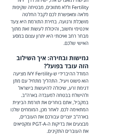
הגישה למאגרים אלו, ישירות דרך IVY 
Fertility וללא מתווכים, מבטיחה שקיפות 
מלאה ומאפשרת לכם לקבל החלטה 
מושכלת ורגועה. בחירת התורמת היא צעד 
אינטימי וחשוב, והיכולת לעשות זאת מתוך 
מבחר רחב ואיכותי היא יתרון עצום במסע 
האישי שלכם.
גמישות ובחירה: איך השילוב 
הזה עובד בפועל?
המודל ההיברידי ש-IVY Fertility מציעה 
הוא פשוט ויעיל. התהליך מתחיל עם מתן 
דגימת זרע, שיכולה להיעשות בישראל 
ולהישלח בבטחה למעבדה בארה"ב. 
במקביל, אתם בוחרים את תורמת הביצית 
המתאימה לכם. לאחר מכן, המומחים שלנו 
בארה"ב יוצרים עבורכם את העוברים, 
מבצעים את בדיקות ה-PGT-A ומקפיאים 
את העוברים התקינים.