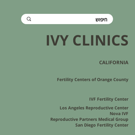
IVY CLINICS
CALIFORNIA
Fertility Centers of Orange County
IVF Fertility Center
Los Angeles Reproductive Center
Nova IVF
Reproductive Partners Medical Group
San Diego Fertility Center