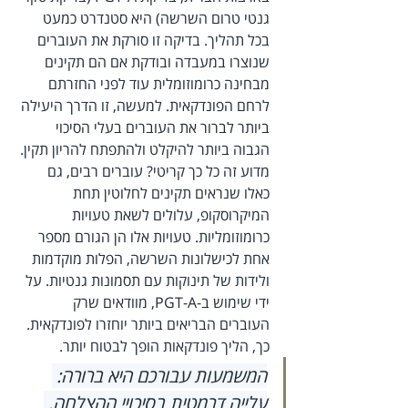
גנטי טרום השרשה) היא סטנדרט כמעט 
בכל תהליך. בדיקה זו סורקת את העוברים 
שנוצרו במעבדה ובודקת אם הם תקינים 
מבחינה כרומוזומלית עוד לפני החזרתם 
לרחם הפונדקאית. למעשה, זו הדרך היעילה 
ביותר לברור את העוברים בעלי הסיכוי 
הגבוה ביותר להיקלט ולהתפתח להריון תקין.
מדוע זה כל כך קריטי? עוברים רבים, גם 
כאלו שנראים תקינים לחלוטין תחת 
המיקרוסקופ, עלולים לשאת טעויות 
כרומוזומליות. טעויות אלו הן הגורם מספר 
אחת לכישלונות השרשה, הפלות מוקדמות 
ולידות של תינוקות עם תסמונות גנטיות. על 
ידי שימוש ב-PGT-A, מוודאים שרק 
העוברים הבריאים ביותר יוחזרו לפונדקאית. 
כך, הליך פונדקאות הופך לבטוח יותר.
המשמעות עבורכם היא ברורה: 
עלייה דרמטית בסיכויי ההצלחה, 