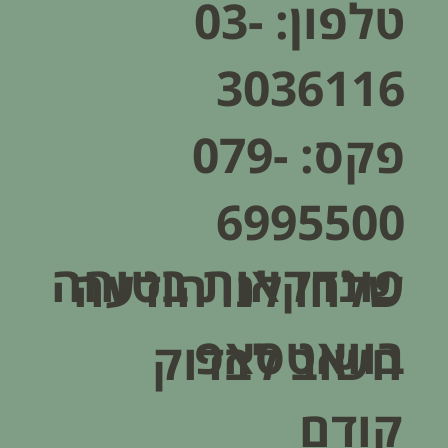
טלפון:
03-
3036116
פקס: 079-
6995500
פונדקאות בטוחה
שלחו לנו הודעה
בוואטסאפ
חשוב לבדוק
קודם