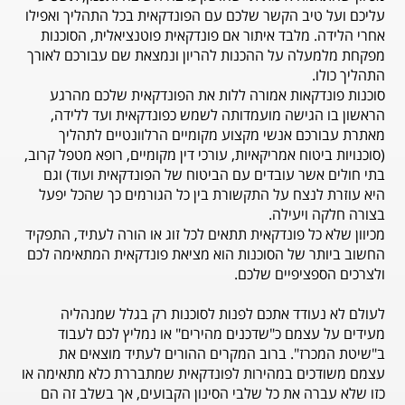
עליכם ועל טיב הקשר שלכם עם הפונדקאית בכל התהליך ואפילו
אחרי הלידה. מלבד איתור אם פונדקאית פוטנציאלית, הסוכנות
מפקחת מלמעלה על ההכנות להריון ונמצאת שם עבורכם לאורך
התהליך כולו.
סוכנות פונדקאות אמורה ללות את הפונדקאית שלכם מהרגע
הראשון בו הגישה מועמדותה לשמש כפונדקאית ועד ללידה,
מאתרת עבורכם אנשי מקצוע מקומיים הרלוונטיים לתהליך
(סוכנויות ביטוח אמריקאיות, עורכי דין מקומיים, רופא מטפל קרוב,
בתי חולים אשר עובדים עם הביטוח של הפונדקאית ועוד) וגם
היא עוזרת לנצח על התקשורת בין כל הגורמים כך שהכל יפעל
בצורה חלקה ויעילה.
מכיוון שלא כל פונדקאית תתאים לכל זוג או הורה לעתיד, התפקיד
החשוב ביותר של הסוכנות הוא מציאת פונדקאית המתאימה לכם
ולצרכים הספציפיים שלכם.
לעולם לא נעודד אתכם לפנות לסוכנות רק בגלל שמנהליה
מעידים על עצמם כ"שדכנים מהירים" או נמליץ לכם לעבוד
ב"שיטת המכרז". ברוב המקרים ההורים לעתיד מוצאים את
עצמם משודכים במהירות לפונדקאית שמתבררת כלא מתאימה או
כזו שלא עברה את כל שלבי הסינון הקבועים, אך בשלב זה הם