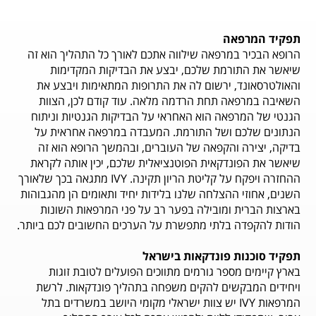
תפקיד המרפאה
הרופא הבכיר במרפאה שילווה אתכם לאורך כל התהליך הוא זה
שיאשר את התורמת שלכם, יבצע את הבדיקות המקדימות
והאולטרסאונד, ירשום לה את התרופות המתאימות ויבצע את
השאיבה במרפאה תחת הרדמה מלאה. עוד קודם לכן, הצוות
הגנטי של המרפאה הוא האחראי על הבדיקות הגנטיות וניתוח
הנתונים שלכם ושל התורמת. המעבדה במרפאה אחראית על
בדיקה, יצירה והקפאה של העוברים, ובהמשך הרופא הוא זה
שיאשר את הפונדקאית הפוטנציאלית שלכם, יכין אותה לקראת
ההחזרה ויפקח על קליטת הריון תקינה. IVY מתגאה בכך שלאורך
השנים, אחוזי ההצלחה שלנו בלידות יחיד ותאומים הן מהגבוהות
בארצות הברית ומובילה בפער רב על פני המרפאות השונות
הודות להקפדה בלתי מתפשרת על הערכים החשובים לכם ביותר.​​
תפקיד סוכנות פונדקאות בישראל
בארץ קיימים מספר גורמים מתווכים הפועלים לטובת זוגות
ויחידים המבקשים להקים משפחה בתהליך פונדקאות. לרשת
המרפאות IVY יש צוות ישראלי מקומי היושב במשרדים בתל