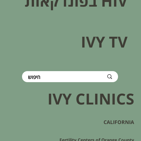
HIV בפונדקאות​
IVY TV
IVY CLINICS
CALIFORNIA
Fertility Centers of Orange County