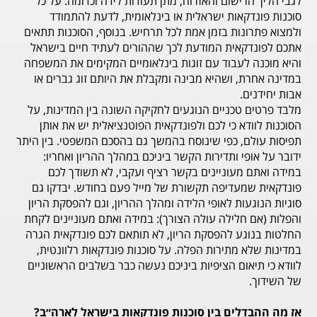
לגבי הליך הרישום והאזרוח, מתן תעודות לידה וכדומה. על כל
סוכנות פונדקאות ישראלית או בינלאומית, לדעת להתמודד
ולמצוא פתרונות בזמן אמת לכל תרחיש. בנוסף, הסוכנות תתאים
אתכם לפונדקאית המודעת לכך שההורים לעתיד חיים בישראל
והיא מוכנה לעבוד עם זוגות בינלאומיים המקימים את המשפחה
במדינה אחרת, ושהיא מבינה ומקבלת את היותם זוג גברים או
אבות יחידנים.​
מלבד פרטים טכניים הנוגעים לחקיקה השונה בין המדינות, על
הסוכנות לוודא כי לכם ולפונדקאית הפוטנציאלית יש את אותן
תפיסות עולם, כפי שינוסח בהמשך גם בהסכם המשפטי. בין היתר
ידובר על אופי ותדירות הקשר ביניכם במהלך ההריון ואחריו:
במידה ואתם מעוניינים בקשר רציף ועקבי, לא תשודך לכם
פונדקאית שמעדיפה תקשורת של מייל פעם בחודש. יבדקו גם
סוגיות הנוגעות לאופי הלידה ומהלך ההריון, וגם להפסקת הריון
והפלות (אם חלילה עולה הצורך): במידה ואתם מעוניינים לקחת
החלטות בנוגע להפסקת הריון, לא תותאם לכם פונדקאית הגרה
במדינות שלא מתירות הפלה. על סוכנות פונדקאות רלוונטית,
לוודא כי תיאום הציפיות ביניכם נעשה כבר בשלבים הראשוניים
של השידוך.
אז מה ההבדלים בין סוכנות פונדקאות בישראל לארה״ב?