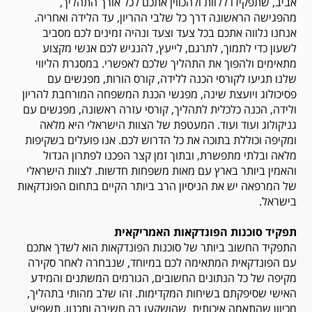
אביב, שתפקידו ללוות ולהכווין אתכם לכל אורך התהליך,
מהפגישה הראשונה דרך כל שלבי ההריון, עד הלידה ואחריה.
אנחנו נלווה אתכם בכל צעד וצעד ונהיה זמינים לכם מסביב
לשעון כדי לתמוך, לתרגם, לייעץ, להנגיש לכם אנשי מקצוע
מתאימים ולהפוך את התהליך שלכם לאפשרי. במסגרת הליווי
שלנו תגיעו לקורסי הכנה ללידה, קורס הורות, מפגשים עם
פסיכולוג ויועצת שינה, מפגשי הכנת המשפחה המורחבת להריון
ולידה, הכנה כלכלית לתהליך, קורסי עזרה ראשונה, מפגשים עם
גניקולוג ועוד ועוד. המעטפת של הצוות הישראלי היא מלאה
ומקיפה וכוללת בתוכה את כל הדרוש לכם. אנו פועלים בשקיפות
מלאה ובלתי מתפשרת, ובתוך זמן קצר הפכנו לפתרון הגדול
והאמין ביותר בארץ עם מאות משפחות חדשות. לצוות הישראלי
של המרפאה יש את הניסיון הרב ביותר הקיים בתחום הפונדקאות
בישראל.
תפקיד סוכנות הפונדקאות האמריקאית
התפקיד החשוב ביותר של סוכנות הפונדקאות הוא לשדך אתכם
עם הפונדקאית המתאימה לכם במיוחד, שנבחרה לאחר סקירה
מקיפה של כל הנתונים החשובים, הגורמים המשתנים והמידע
האישי שסיפקתם בשיחות המקדימות. זהו שלב מהותי בתהליך,
מכיוון שהתאמה איכותית שהושקעו בה חשיבה ותכנון, תשפיע