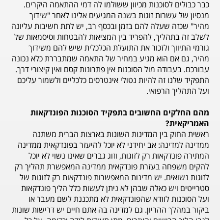
כבר כבולים לסוכנות מכיוון ששולמו לה דמי ההתאמה היקרים.
מנסיון של עשרות זוגות בשנה המגיעים אלינו לאחר "שידוך
מהיר" שכזה שעלה להם בזמן ובכסף רב, יש לתת חשיבות עליונה
לשלב זה בתהליך, להפריד בין המציאות להבטחות וסיסמאות של
גורמי התיווך ולזכור את התועלת הכלכלית שיש להם משידוך
מהיר, גם אם הוא מגיע במחיר של התאמה שמתבררת כלא נכונה
עבורכם. בעבודה מול הסוכנות אין פתרונות קסם ואין קיצורי דרך.
התפקיד שלנו זה להיות נטולי אינטרסים כלכליים ולשמור עליכם
ועל התהליך הרפואי.
מהם החלקים החשובים בתפקיד הסוכנות הפונדקאות
האמריקאית?
ראשית החוק בין המדינות השונות בארצות הברית משתנה
ממדינה למדינה: אב יחידני לא יוכל להיעזר בפונדקאית ממדינה
המתירה פונדקאות רק לזוגות, וזוג גברים שאינו נשוי לא יוכל
להקים משפחה בעזרת פונדקאית ממדינה המאפשרת תהליך רק
לזוגות נשואים. יש מדינות המאפשרות פונדקאות רק לזוגות של
סטרייטים ויש כאלה שבהן לא ניתן לעשות כלל הליך פונדקאות
ועל הסוכנות לוודא שהפונדקאית לא מתכננת לשם מעבר או
ביקור במהלך ההריון. גם למדינה בה אתם חיים יש דרישות שונות