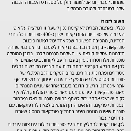
שמחות לעבוד, ונדאג לשמור מולן על סטנדרט העבודה הגבוה
שלנו לטובתכם ולטובת התהליך.
חשוב לזכור!
ככלל, בארצות הברית לא קיימת נכון לשעה זו רגולציה על אופי
העבודה של סוכנויות הפונדקאות. ישנן כ-400 סוכנויות בכל רחבי
המדינה, מהסיבה הפשוטה שכל אחד יכול לפתוח סוכנות
פונדקאות - בין אם מדובר בפונדקאית לשעבר ובין אם במי שזיהה
הזדמנות עסקית קורצת או "השלמת הכנסה קלה". ברובן המוחלט
סוכנויות אלו חסרות ניסיון בעבודה עם לקוחות בינלאומיים ואין
להן את הרקע הקריטי בהתמודדות עם מצבים הדורשים נהלים
מסודרים ופתרונות מהירים. ברוב המקרים הגב הכלכלי של
סוכנויות פטנט אלו לא מספק לכם את הביטחון הדרוש ועל אף
אתר אינטרנט מרשים מדובר בעובד אחד או שניים המנהלים
מאגר פונדקאיות זעיר עם מעט מאוד סיפורי הצלחה, וללא אף
לקוח ישראלי אחד שיכול לשתף בחוויה. סוכנויות כאלו נפתחות
ונסגרות לפרקים, וזהו אינו הזמן המתאים לצאת להרפתקאות עם
סוכנות שאינה מנוסה היטב בתהליך פונדקאות מהסוג שאתם
עתידים לעבור.
לכן, אנו נקפיד להמליץ תמיד על סוכנויות גדולות עם צוות עובדים
רחב, קהל לקוחות מרוצים וניסיון בעבודה מול עשרות ומאות