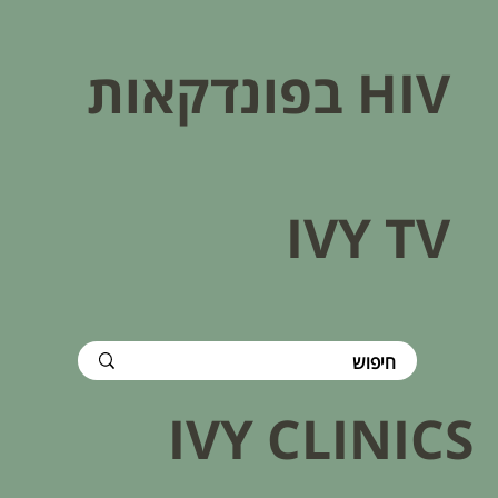
HIV בפונדקאות​
IVY TV
IVY CLINICS