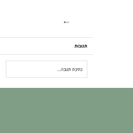
תגובות
כתיבת תגובה...
בדיקות גנטיות לעוברים: המדע מאחורי
השקט הנפשי שלכם