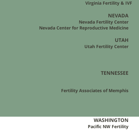
Virginia Fertility & IVF
NEVADA
Nevada Fertility Center
Nevada Center for Reproductive Medicine
UTAH
Utah Fertility Center
TENNESSEE
Fertility Associates of Memphis​
WASHINGTON
Pacific NW Fertility