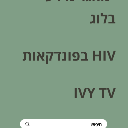
בלוג
HIV בפונדקאות​
IVY TV