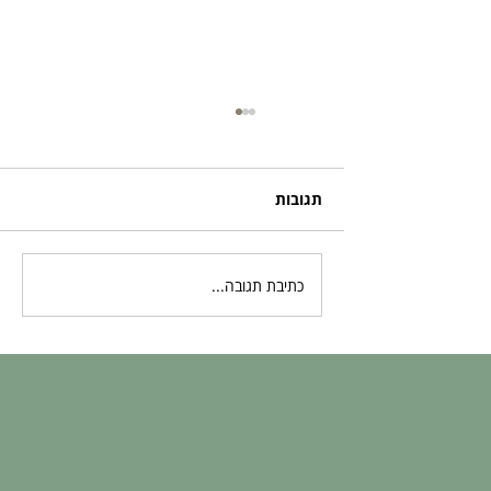
תגובות
כתיבת תגובה...
בדיקות גנטיות לעוברים: המדע מאחורי
השקט הנפשי שלכם