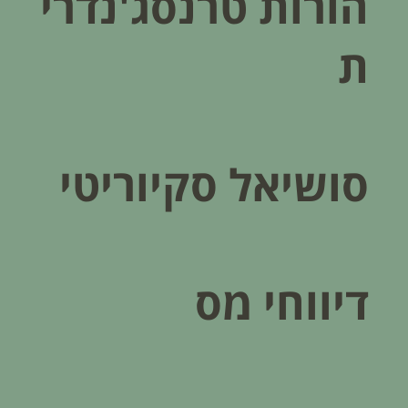
הורות טרנסג'נדרי
ת
סושיאל סקיוריטי
דיווחי מס