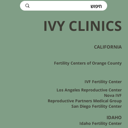
IVY CLINICS
CALIFORNIA
Fertility Centers of Orange County
IVF Fertility Center
Los Angeles Reproductive Center
Nova IVF
Reproductive Partners Medical Group
San Diego Fertility Center
IDAHO
Idaho Fertility Center