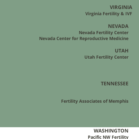
VIRGINIA
Virginia Fertility & IVF
NEVADA
Nevada Fertility Center
Nevada Center for Reproductive Medicine
UTAH
Utah Fertility Center
TENNESSEE
Fertility Associates of Memphis​
WASHINGTON
Pacific NW Fertility